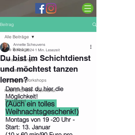
Beitrag
Alle Beiträge
Annette Scheuvens
Alle Beiträge
6. Nov. 2024
1 Min. Lesezeit
Du bist im Schichtdienst
Veranstaltungen
und möchtest tanzen
Meisterschaften
lernen?
Tanzkurse/Workshops
Dann hast du hier die 
KULTÜRCHEN - Kleinkunst
Möglichkeit!
Tanzabend
(Auch ein tolles 
Weihnachtsgeschenk!)
Montags von 19 -20 Uhr - 
Start: 13. Januar
(10 x 60 min/90 Euro pro 