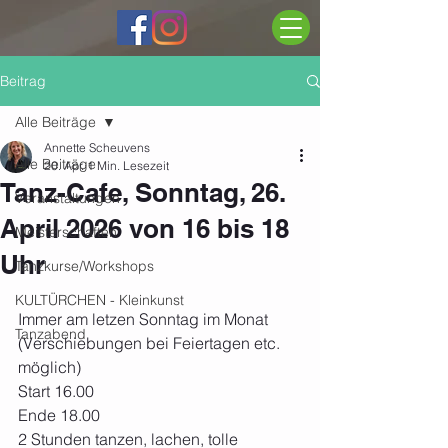
Beitrag
Alle Beiträge
Annette Scheuvens
Alle Beiträge
20. Apr.
1 Min. Lesezeit
Tanz-Cafe, Sonntag, 26.
Veranstaltungen
April 2026 von 16 bis 18
Meisterschaften
Uhr
Tanzkurse/Workshops
KULTÜRCHEN - Kleinkunst
Immer am letzen Sonntag im Monat 
Tanzabend
(Verschiebungen bei Feiertagen etc. 
möglich)
Start 16.00 
Ende 18.00
2 Stunden tanzen, lachen, tolle 