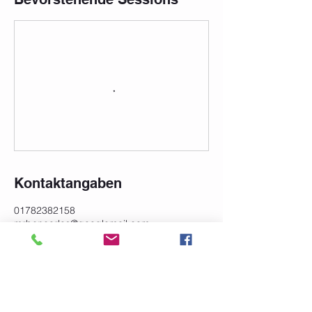
Kontaktangaben
01782382158
mrbencarlos@googlemail.com
Hauffstraße 2, Schwäbisch Gmünd,
Deutschland