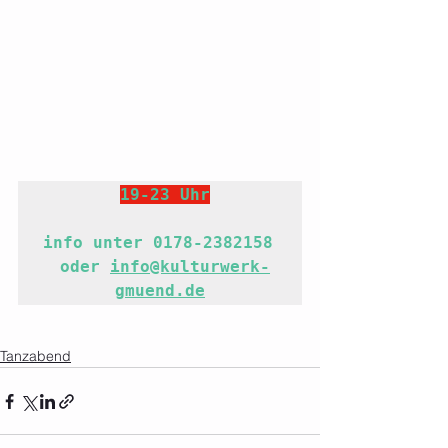
19-23 Uhr

info unter 0178-2382158 
oder 
info@kulturwerk-
gmuend.de
Tanzabend