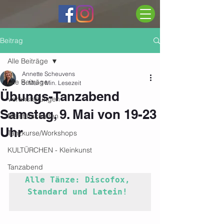
Beitrag
Alle Beiträge
Annette Scheuvens
Alle Beiträge
5. Mai
1 Min. Lesezeit
Übungs-Tanzabend
Veranstaltungen
Samstag, 9. Mai von 19-23
Meisterschaften
Uhr
Tanzkurse/Workshops
KULTÜRCHEN - Kleinkunst
Tanzabend
Alle Tänze: Discofox, 
Standard und Latein! 
